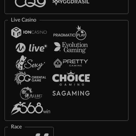
Live Casino
Race