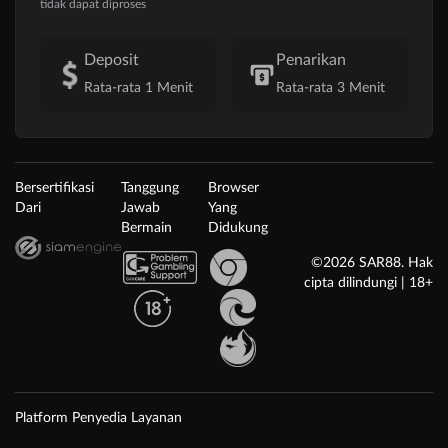
tidak dapat diproses
Deposit
Penarikan
Rata-rata 1 Menit
Rata-rata 3 Menit
Bersertifikasi
Tanggung
Browser
Dari
Jawab
Yang
Bermain
Didukung
©2026 SAR88. Hak
cipta dilindungi | 18+
Platform Penyedia Layanan