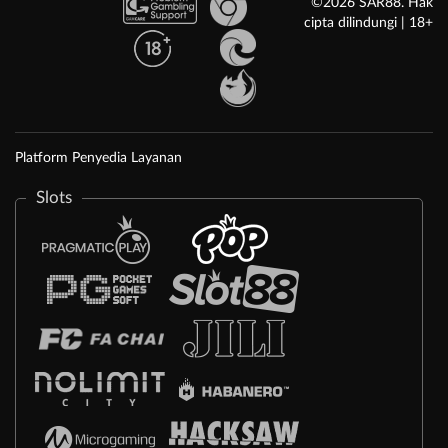
©2026 SAR88. Hak
cipta dilindungi | 18+
Platform Penyedia Layanan
Slots