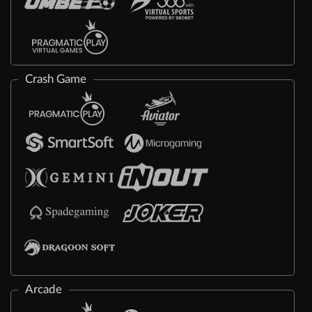
Crash Game
Arcade