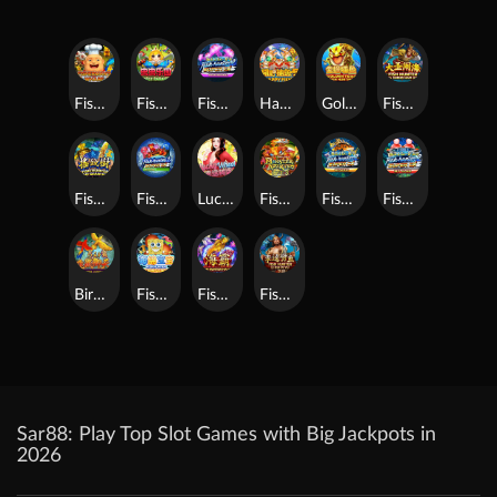
Fisherman's Wharf
Fish Hunter Insect Paradise
Fish Hunter 2 EX-Pro
Happy Fish 5
Golden Toad Fish Hunting
Fish Hunting: Da Sheng Nao Hai
Fish Hunting: Yao Qian Shu
Fish Hunter 2 EX-Novice
Lucky Wheel
Fish Hunter Monster Awaken
Fish Hunter 2 EX-Newbie
Fish Hunter 2 EX-My Club
Bird Paradise
Fish Hunter Spongebob
Fish Haiba
Fish Hunting: Li Kui Pi Yu
Sar88: Play Top Slot Games with Big Jackpots in
2026