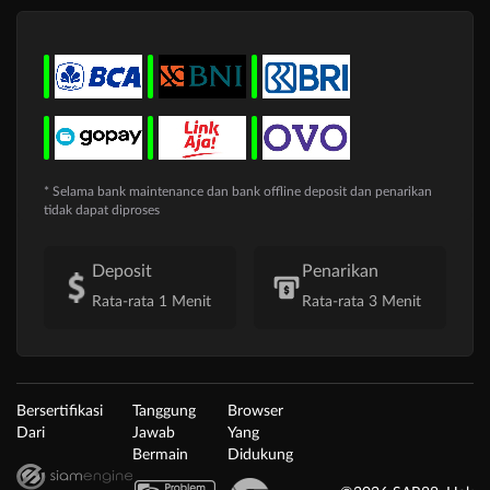
* Selama bank maintenance dan bank offline deposit dan penarikan
tidak dapat diproses
Deposit
Penarikan
Rata-rata 1 Menit
Rata-rata 3 Menit
Bersertifikasi
Tanggung
Browser
Dari
Jawab
Yang
Bermain
Didukung