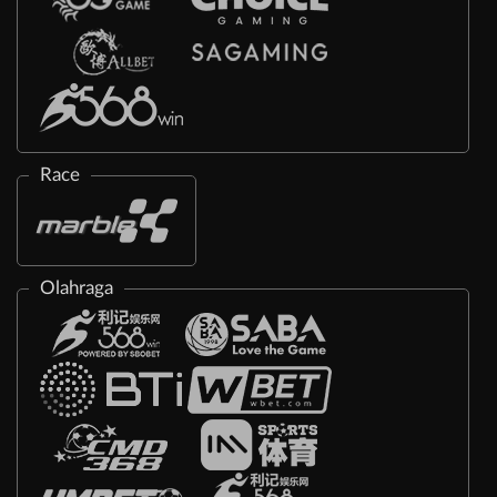
Race
Olahraga