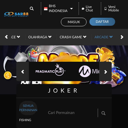
BHS
Live
Versi
Chat
Mobile
INDONESIA
DAFTAR
MASUK
RACE
OLAHRAGA
CRASH GAME
ARCADE
PO
JOKER
SEMUA
PERMAINAN
FISHING